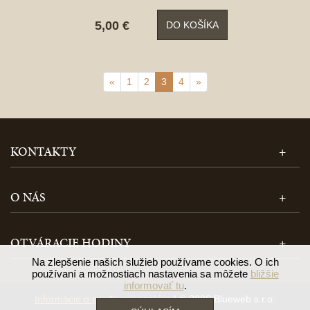
5,00 €
DO KOŠÍKA
«
1
2
3
4
»
KONTAKTY
O NÁS
OTVÁRACIE HODINY
Na zlepšenie našich služieb používame cookies. O ich
používaní a možnostiach nastavenia sa môžete
bližšie
informovať tu
.
Informácie o používaní cookies
| © 2026 Blueweb s.r.o.