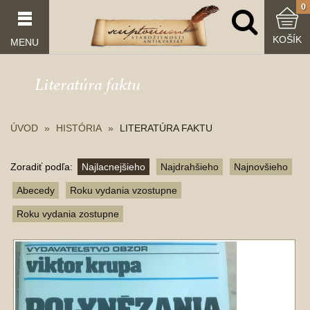
0
KOŠÍK
MENU
Literatúra faktu
ÚVOD
HISTÓRIA
LITERATÚRA FAKTU
Zoradiť podľa:
Najlacnejšieho
Najdrahšieho
Najnovšieho
Abecedy
Roku vydania vzostupne
Roku vydania zostupne