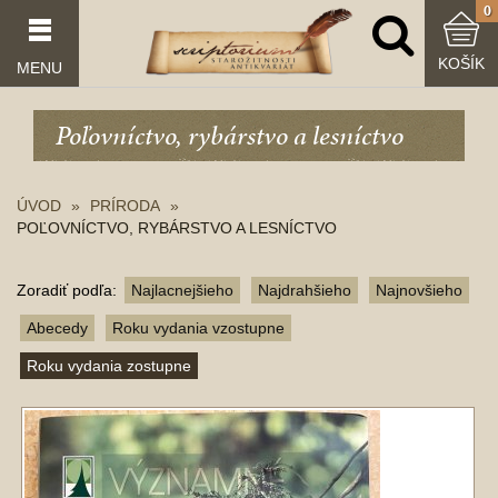
0
KOŠÍK
MENU
Poľovníctvo, rybárstvo a lesníctvo
ÚVOD
PRÍRODA
POĽOVNÍCTVO, RYBÁRSTVO A LESNÍCTVO
Zoradiť podľa:
Najlacnejšieho
Najdrahšieho
Najnovšieho
Abecedy
Roku vydania vzostupne
Roku vydania zostupne