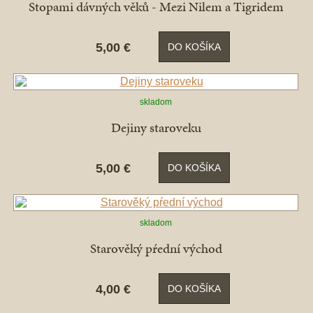
Stopami dávných věků - Mezi Nilem a Tigridem
5,00 €
DO KOŠÍKA
skladom
Dejiny staroveku
5,00 €
DO KOŠÍKA
skladom
Starověký pŕední východ
4,00 €
DO KOŠÍKA