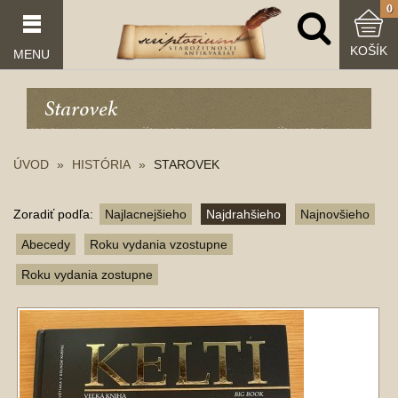
0
KOŠÍK
MENU
Starovek
ÚVOD
HISTÓRIA
STAROVEK
Zoradiť podľa:
Najlacnejšieho
Najdrahšieho
Najnovšieho
Abecedy
Roku vydania vzostupne
Roku vydania zostupne