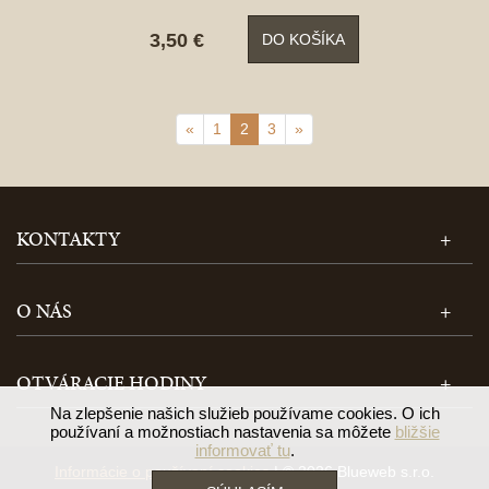
3,50 €
DO KOŠÍKA
«
1
2
3
»
KONTAKTY
O NÁS
OTVÁRACIE HODINY
Na zlepšenie našich služieb používame cookies. O ich
používaní a možnostiach nastavenia sa môžete
bližšie
informovať tu
.
Informácie o používaní cookies
| © 2026 Blueweb s.r.o.