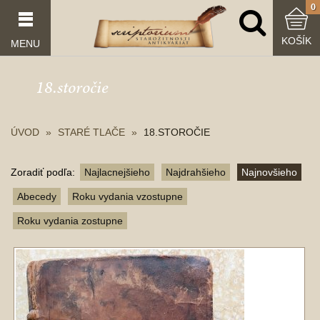
0
KOŠÍK
MENU
18.storočie
ÚVOD
STARÉ TLAČE
18.STOROČIE
Zoradiť podľa:
Najlacnejšieho
Najdrahšieho
Najnovšieho
Abecedy
Roku vydania vzostupne
Roku vydania zostupne