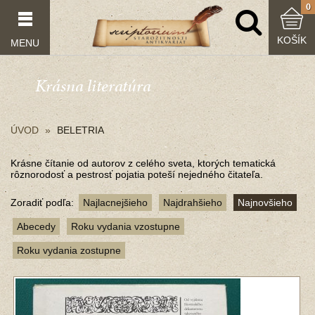
0
KOŠÍK
MENU
Krásna literatúra
ÚVOD
BELETRIA
Krásne čítanie od autorov z celého sveta, ktorých tematická
rôznorodosť a pestrosť pojatia poteší nejedného čitateľa.
Zoradiť podľa:
Najlacnejšieho
Najdrahšieho
Najnovšieho
Abecedy
Roku vydania vzostupne
Roku vydania zostupne