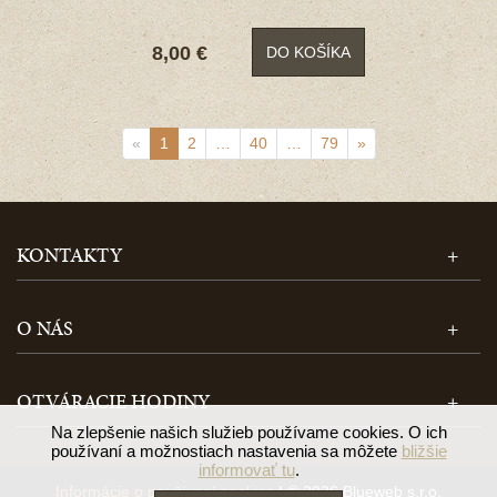
8,00 €
DO KOŠÍKA
«
1
2
…
40
…
79
»
KONTAKTY
O NÁS
OTVÁRACIE HODINY
Na zlepšenie našich služieb používame cookies. O ich
používaní a možnostiach nastavenia sa môžete
bližšie
informovať tu
.
Informácie o používaní cookies
| © 2026 Blueweb s.r.o.