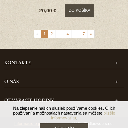
20,00 €
DO KOŠÍKA
«
1
2
…
4
…
7
»
KONTAKTY
O NÁS
OTVÁRACIE HODINY
Na zlepšenie našich služieb používame cookies. O ich
používaní a možnostiach nastavenia sa môžete
bližšie
informovať tu
.
Informácie o používaní cookies
| © 2026 Blueweb s.r.o.