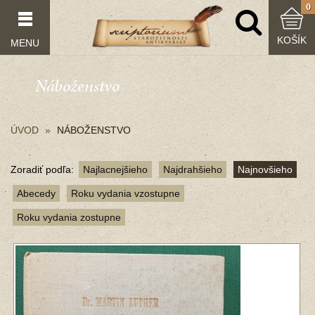
0
KOŠÍK
MENU
Náboženstvo
ÚVOD
NÁBOŽENSTVO
Zoradiť podľa:
Najlacnejšieho
Najdrahšieho
Najnovšieho
Abecedy
Roku vydania vzostupne
Roku vydania zostupne