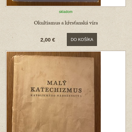
skladom
Okultismus a křesťanská víra
2,00 €
DO KOŠÍKA