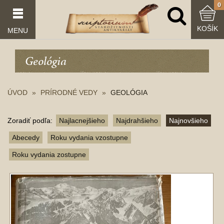
0
KOŠÍK
MENU
Geológia
ÚVOD
PRÍRODNÉ VEDY
GEOLÓGIA
Zoradiť podľa:
Najlacnejšieho
Najdrahšieho
Najnovšieho
Abecedy
Roku vydania vzostupne
Roku vydania zostupne