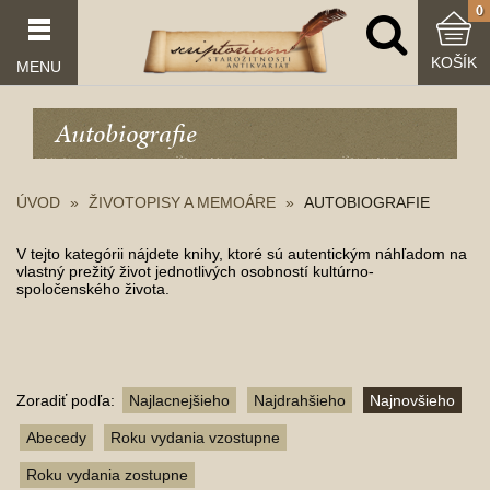
0
KOŠÍK
MENU
Autobiografie
ÚVOD
ŽIVOTOPISY A MEMOÁRE
AUTOBIOGRAFIE
V tejto kategórii nájdete knihy, ktoré sú autentickým náhľadom na
vlastný prežitý život jednotlivých osobností kultúrno-
spoločenského života.
Zoradiť podľa:
Najlacnejšieho
Najdrahšieho
Najnovšieho
Abecedy
Roku vydania vzostupne
Roku vydania zostupne