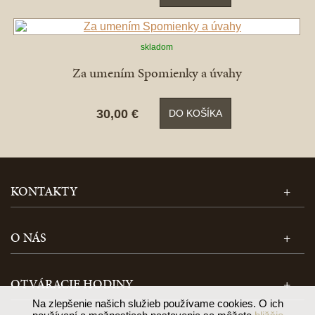
skladom
Za umením Spomienky a úvahy
30,00 €
DO KOŠÍKA
KONTAKTY
O NÁS
OTVÁRACIE HODINY
Na zlepšenie našich služieb používame cookies. O ich