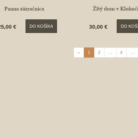
Panna zázračnica
Žltý dom v Klokoč
25,00 €
30,00 €
DO KOŠÍKA
DO KOŠ
«
1
2
…
4
…