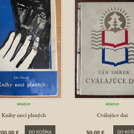
skladom
skladom
Knihy nocí planých
Cválajúce dni
200,00 €
50,00 €
DO KOŠÍKA
DO KOŠ