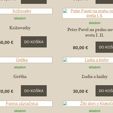
skladom
skladom
Križovatky
Peter Pavel na prahu n
sveta I. II.
50,00 €
DO KOŠÍKA
80,00 €
DO KOŠ
skladom
skladom
Grétka
Ľudia a knihy
20,00 €
30,00 €
DO KOŠÍKA
DO KOŠ
skladom
skladom