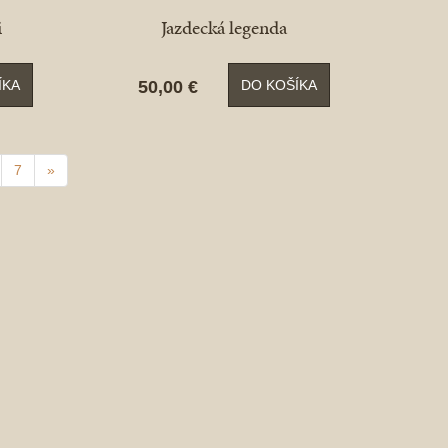
i
Jazdecká legenda
50,00 €
ÍKA
DO KOŠÍKA
7
»