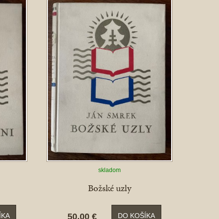
skladom
Božské uzly
50,00 €
ÍKA
DO KOŠÍKA