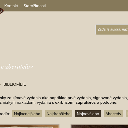
Kontakt
Starožitnosti
re zberateľov
BIBLIOFÍLIE
sky zaujímavé vydania ako napríklad prvé vydania, signované vydania,
s nízkym nákladom, vydania s exlibrisom, supralibros a podobne.
podľa:
Najlacnejšieho
Najdrahšieho
Najnovšieho
Abecedy