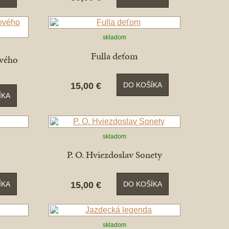
skladom
Fulla deťom
ového
15,00 €
DO KOŠÍKA
ÍKA
skladom
P. O. Hviezdoslav Sonety
15,00 €
ÍKA
DO KOŠÍKA
skladom