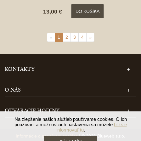
13,00 €
DO KOŠÍKA
«
1
2
3
4
»
KONTAKTY
O NÁS
OTVÁRACIE HODINY
Na zlepšenie našich služieb používame cookies. O ich
používaní a možnostiach nastavenia sa môžete
bližšie
informovať tu
.
Informácie o používaní cookies
| © 2026 Blueweb s.r.o.