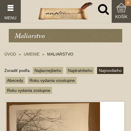
0
KOŠÍK
MENU
Maliarstvo
ÚVOD
UMENIE
MALIARSTVO
Zoradiť podľa:
Najlacnejšieho
Najdrahšieho
Najnovšieho
Abecedy
Roku vydania vzostupne
Roku vydania zostupne