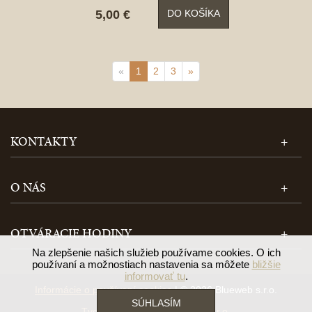
5,00 €
DO KOŠÍKA
«
1
2
3
»
KONTAKTY
O NÁS
OTVÁRACIE HODINY
Na zlepšenie našich služieb používame cookies. O ich
používaní a možnostiach nastavenia sa môžete
bližšie
informovať tu
.
Informácie o používaní cookies
| © 2026 Blueweb s.r.o.
SÚHLASÍM
Tvorba e-shopu
od
Blueweb s.r.o.