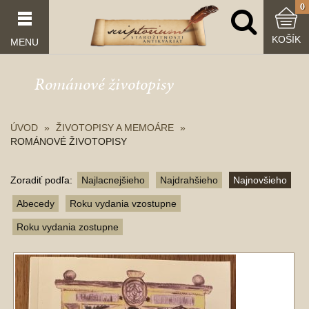
0
KOŠÍK
MENU
Románové životopisy
ÚVOD
ŽIVOTOPISY A MEMOÁRE
ROMÁNOVÉ ŽIVOTOPISY
Zoradiť podľa:
Najlacnejšieho
Najdrahšieho
Najnovšieho
Abecedy
Roku vydania vzostupne
Roku vydania zostupne