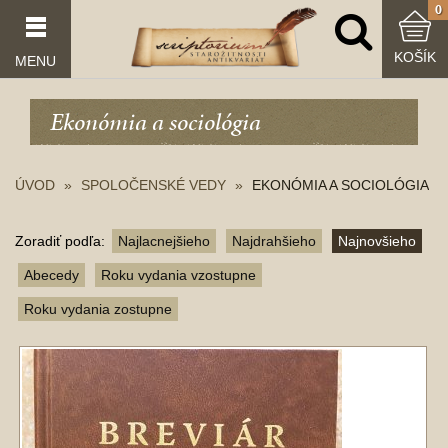
0
KOŠÍK
MENU
Ekonómia a sociológia
ÚVOD
SPOLOČENSKÉ VEDY
EKONÓMIA A SOCIOLÓGIA
Zoradiť podľa:
Najlacnejšieho
Najdrahšieho
Najnovšieho
Abecedy
Roku vydania vzostupne
Roku vydania zostupne