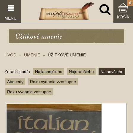
0
KOŠÍK
MENU
Úžitkové umenie
ÚVOD
UMENIE
ÚŽITKOVÉ UMENIE
Zoradiť podľa:
Najlacnejšieho
Najdrahšieho
Najnovšieho
Abecedy
Roku vydania vzostupne
Roku vydania zostupne