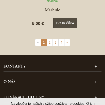
skladom
Marhule
5,00 €
DO KOŠÍKA
«
1
2
3
4
»
KONTAKTY
O NÁS
OTVÁRACIE HODINY
Na zlepšenie našich služieb používame cookies. O ich