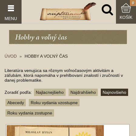
0
KOŠÍK
MENU
Hobby a voľný čas
ÚVOD
HOBBY A VOĽNÝ ČAS
Literatúra venujúca sa rôznym voľnočasovým aktivitám a
záľubám, ktorá napomáha v prehlbovaní znalostí i zručností v
danej problematike.
Zoradiť podľa:
Najlacnejšieho
Najdrahšieho
Najnovšieho
Abecedy
Roku vydania vzostupne
Roku vydania zostupne