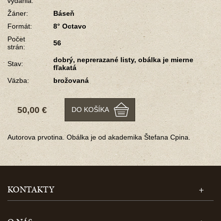
vydania:
Žáner:
Báseň
Formát:
8° Octavo
Počet
56
strán:
dobrý, neprerazané listy, obálka je mierne
Stav:
fľakatá
Väzba:
brožovaná
50,00 €
DO KOŠÍKA
Autorova prvotina. Obálka je od akademika Štefana Cpina.
KONTAKTY