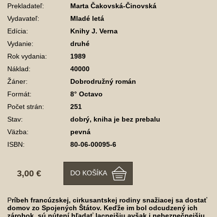
Prekladateľ:
Marta Čakovská-Činovská
Vydavateľ:
Mladé letá
Edícia:
Knihy J. Verna
Vydanie:
druhé
Rok vydania:
1989
Náklad:
40000
Žáner:
Dobrodružný román
Formát:
8° Octavo
Počet strán:
251
Stav:
dobrý, kniha je bez prebalu
Väzba:
pevná
ISBN:
80-06-00095-6
3,00 €
DO KOŠÍKA
P
ríbeh francúzskej, cirkusantskej rodiny snažiacej sa dostať
domov zo Spojených Štátov. Keďže im bol odcudzený ich
zárobok, sú nútení hľadať lacnejšiu avšak i nebezpečnejšiu