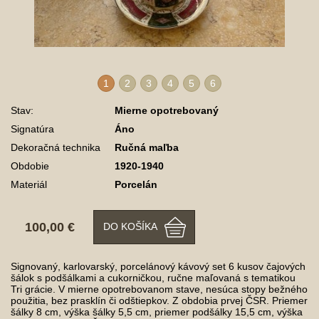
1
2
3
4
5
6
Stav:
Mierne opotrebovaný
Signatúra
Áno
Dekoračná technika
Ručná maľba
Obdobie
1920-1940
Materiál
Porcelán
100,00 €
DO KOŠÍKA
Signovaný, karlovarský, porcelánový kávový set 6 kusov čajových
šálok s podšálkami a cukorničkou, ručne maľovaná s tematikou
Tri grácie. V mierne opotrebovanom stave, nesúca stopy bežného
použitia, bez prasklín či odštiepkov. Z obdobia prvej ČSR. Priemer
šálky 8 cm, výška šálky 5,5 cm, priemer podšálky 15,5 cm, výška