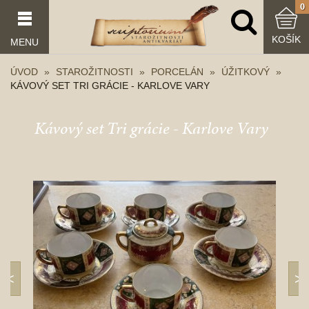
0
KOŠÍK
MENU
ÚVOD
STAROŽITNOSTI
PORCELÁN
ÚŽITKOVÝ
KÁVOVÝ SET TRI GRÁCIE - KARLOVE VARY
Kávový set Tri grácie - Karlove Vary