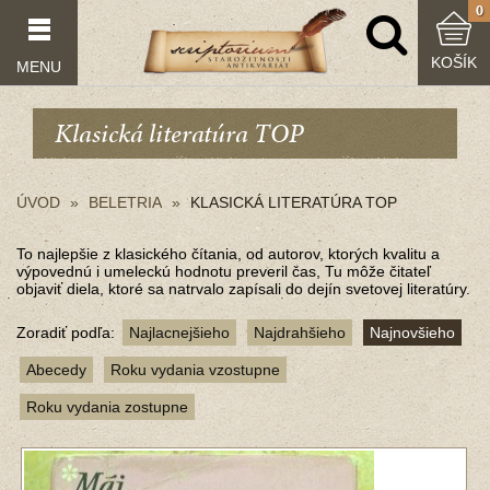
0
KOŠÍK
MENU
Klasická literatúra TOP
ÚVOD
BELETRIA
KLASICKÁ LITERATÚRA TOP
To najlepšie z klasického čítania, od autorov, ktorých kvalitu a
výpovednú i umeleckú hodnotu preveril čas, Tu môže čitateľ
objaviť diela, ktoré sa natrvalo zapísali do dejín svetovej literatúry.
Zoradiť podľa:
Najlacnejšieho
Najdrahšieho
Najnovšieho
Abecedy
Roku vydania vzostupne
Roku vydania zostupne