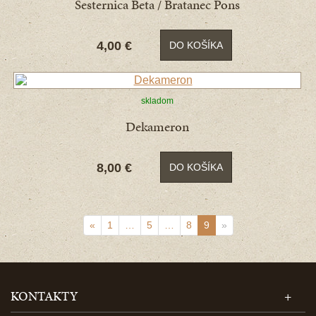
Sesternica Beta / Bratanec Pons
4,00 €
DO KOŠÍKA
skladom
Dekameron
8,00 €
DO KOŠÍKA
«
1
…
5
…
8
9
»
KONTAKTY