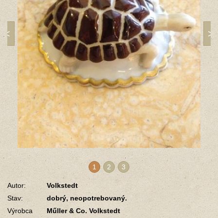
1
2
3
Autor:
Volkstedt
Stav:
dobrý, neopotrebovaný.
Výrobca
Műller & Co. Volkstedt