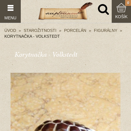
0
KOŠÍK
MENU
ÚVOD
STAROŽITNOSTI
PORCELÁN
FIGURÁLNY
KORYTNAČKA - VOLKSTEDT
Korytnačka - Volkstedt