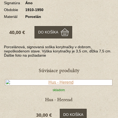
Signatúra
Áno
Obdobie
1910-1950
Materiál
Porcelán
40,00 €
DO KOŠÍKA
Porcelánová, signovaná soška korytnačky v dobrom,
nepoškodenom stave. Výška korytnačky je 3,5 cm, dĺžka 7,5 cm.
Ďalšie foto na požiadanie
Súvisiace produkty
skladom
Hus - Herend
30,00 €
DO KOŠÍKA