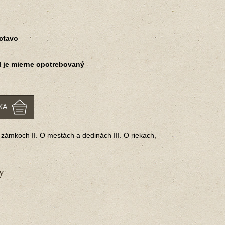
Octavo
l je mierne opotrebovaný
KA
 zámkoch II. O mestách a dedinách III. O riekach,
y