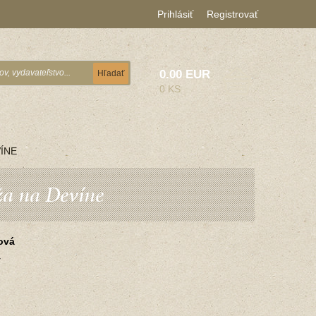
Prihlásiť
Registrovať
0.00 EUR
Hľadať
0 KS
ÍNE
ža na Devíne
ová
y