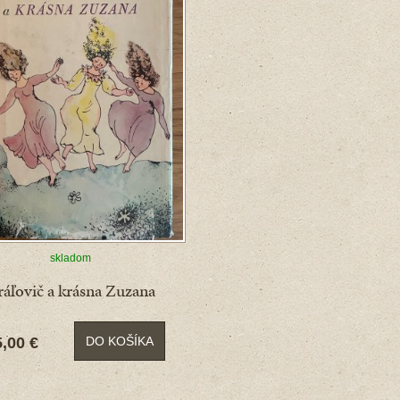
skladom
áľovič a krásna Zuzana
5,00 €
DO KOŠÍKA