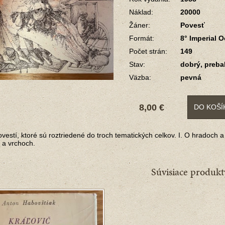
Náklad:
20000
Žáner:
Povesť
Formát:
8° Imperial 
Počet strán:
149
Stav:
dobrý, preba
Väzba:
pevná
8,00 €
DO KOŠÍ
vestí, ktoré sú roztriedené do troch tematických celkov. I. O hradoch a
 a vrchoch.
Súvisiace produkt