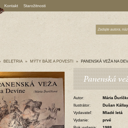
Kontakt
Starožitnosti
BELETRIA
MÝTY BÁJE A POVESTI
PANENSKÁ VEŽA NA DEV
Panenská ve
Autor:
Mária Ďuríčk
Ilustrátor:
Dušan Kálla
Vydavateľ:
Mladé letá
Vydanie:
prvé
Rok vydania:
1988