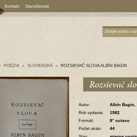
Kontakt
Starožitnosti
POÉZIA
SLOVENSKÁ
ROZSIEVAČ SLOVA ALBÍN BAGIN
Rozsievač sl
Autor:
Albín Bagin, 
Rok vydania:
1982
Formát:
8° octavo
Počet strán:
44
Stav:
mierne opot