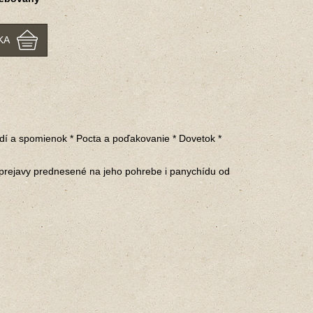
KA
edí a spomienok * Pocta a poďakovanie * Dovetok *
 prejavy prednesené na jeho pohrebe i panychídu od