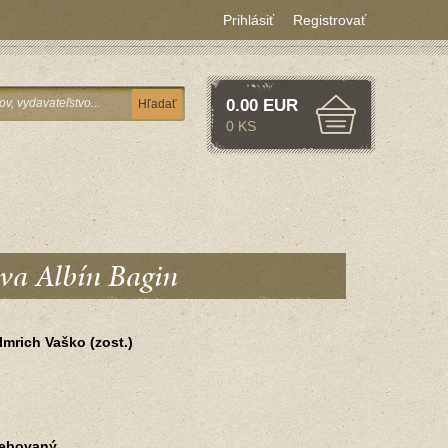
Prihlásiť
Registrovať
0.00 EUR
Hľadať
0 KS
ova Albín Bagin
Imrich Vaško (zost.)
rebovaný