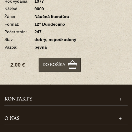
Rok vydania:
1977
Náklad:
9000
Žáner:
Náučná literatúra
Formát:
12° Duodecimo
Počet strán:
247
Stav:
dobrý, nepoškodený
Väzba:
pevná
2,00 €
DO KOŠÍKA
KONTAKTY
O NÁS