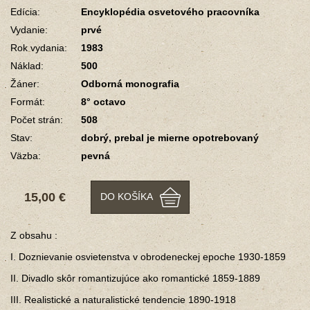
Edícia:
Encyklopédia osvetového pracovníka
Vydanie:
prvé
Rok vydania:
1983
Náklad:
500
Žáner:
Odborná monografia
Formát:
8° octavo
Počet strán:
508
Stav:
dobrý, prebal je mierne opotrebovaný
Väzba:
pevná
15,00 €
DO KOŠÍKA
Z obsahu :
I. Doznievanie osvietenstva v obrodeneckej epoche 1930-1859
II. Divadlo skôr romantizujúce ako romantické 1859-1889
III. Realistické a naturalistické tendencie 1890-1918