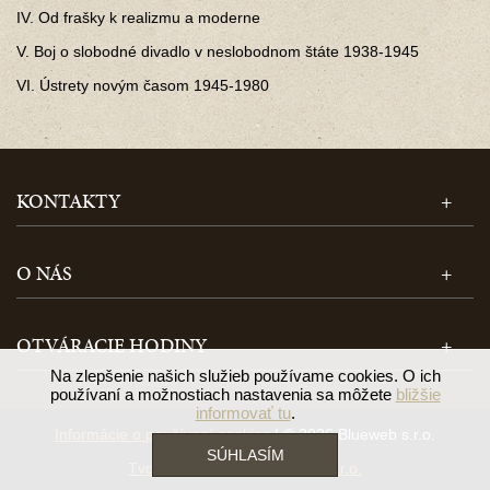
IV. Od frašky k realizmu a moderne
V. Boj o slobodné divadlo v neslobodnom štáte 1938-1945
VI. Ústrety novým časom 1945-1980
KONTAKTY
O NÁS
OTVÁRACIE HODINY
Na zlepšenie našich služieb používame cookies. O ich
používaní a možnostiach nastavenia sa môžete
bližšie
informovať tu
.
Informácie o používaní cookies
| © 2026 Blueweb s.r.o.
SÚHLASÍM
Tvorba e-shopu
od
Blueweb s.r.o.