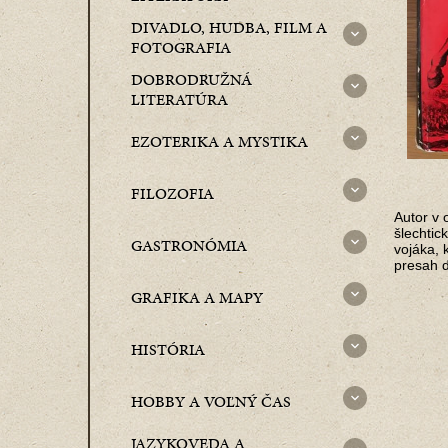
DIVADLO, HUDBA, FILM A
FOTOGRAFIA
DOBRODRUŽNÁ
LITERATÚRA
EZOTERIKA A MYSTIKA
FILOZOFIA
Autor v 
šlechtic
GASTRONÓMIA
vojáka, 
presah d
GRAFIKA A MAPY
HISTÓRIA
HOBBY A VOĽNÝ ČAS
JAZYKOVEDA A