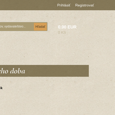
Prihlásiť
Registrovať
0.00 EUR
Hľadať
0 KS
jeho doba
ek