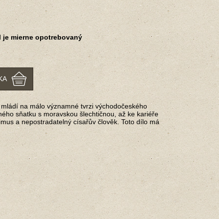
l je mierne opotrebovaný
KA
ého mládí na málo významné tvrzi východočeského
ného sňatku s moravskou šlechtičnou, až ke kariéře
simus a nepostradatelný císařův člověk. Toto dílo má