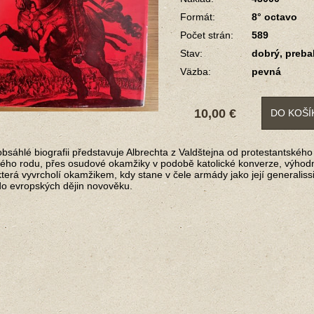
Formát:
8° octavo
Počet strán:
589
Stav:
dobrý, preba
Väzba:
pevná
10,00 €
DO KOŠÍ
obsáhlé biografii představuje Albrechta z Valdštejna od protestantsk
kého rodu, přes osudové okamžiky v podobě katolické konverze, výhod
která vyvrcholí okamžikem, kdy stane v čele armády jako její generalis
o evropských dějin novověku.