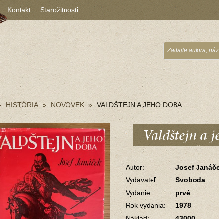
Kontakt
Starožitnosti
HISTÓRIA
NOVOVEK
VALDŠTEJN A JEHO DOBA
Valdštejn a 
Autor:
Josef Janáč
Vydavateľ:
Svoboda
Vydanie:
prvé
Rok vydania:
1978
Náklad:
43000