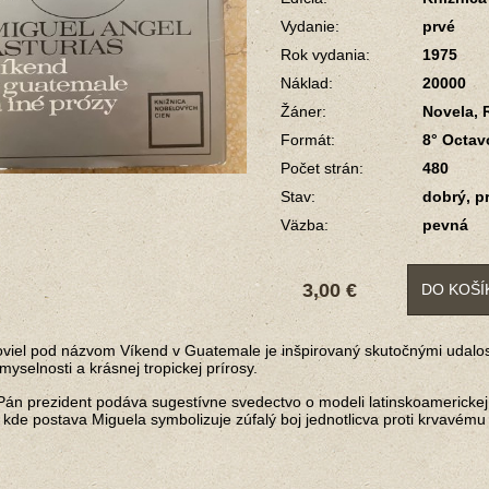
Vydanie:
prvé
Rok vydania:
1975
Náklad:
20000
Žáner:
Novela,
Formát:
8° Octav
Počet strán:
480
Stav:
dobrý, p
Väzba:
pevná
3,00 €
DO KOŠÍ
viel pod názvom Víkend v Guatemale je inšpirovaný skutočnými udalosťa
myselnosti a krásnej tropickej prírosy.
n prezident podáva sugestívne svedectvo o modeli latinskoamerickej d
, kde postava Miguela symbolizuje zúfalý boj jednotlicva proti krvavém