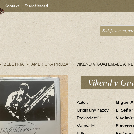
Kontakt
Starožitnosti
BELETRIA
AMERICKÁ PRÓZA
VÍKEND V GUATEMALE A IN
Víkend v Gua
Autor:
Miguel A
Originálny názov:
El Seňor
Prekladateľ:
Vladimír 
Vydavateľ:
Slovensk
Edícia:
Knižnica