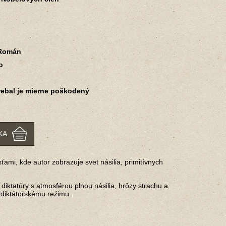
 Román
o
rebal je mierne poškodený
KA
mi, kde autor zobrazuje svet násilia, primitívnych
iktatúry s atmosférou plnou násilia, hrôzy strachu a
u diktátorskému reźimu.