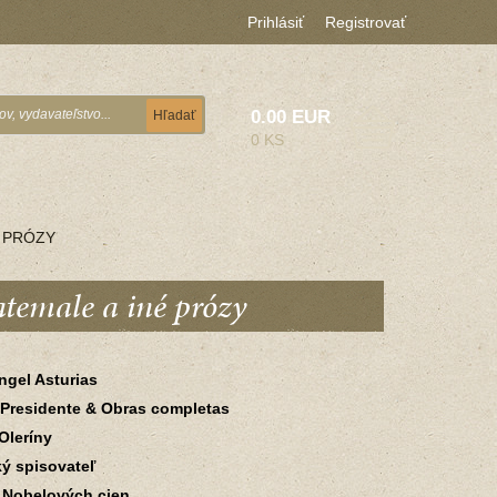
Prihlásiť
Registrovať
0.00 EUR
Hľadať
0 KS
É PRÓZY
temale a iné prózy
ngel Asturias
 Presidente & Obras completas
Oleríny
ý spisovateľ
 Nobelových cien