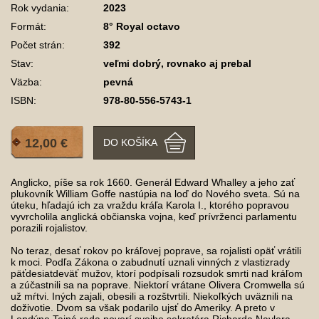
Rok vydania:
2023
Formát:
8° Royal octavo
Počet strán:
392
Stav:
veľmi dobrý, rovnako aj prebal
Väzba:
pevná
ISBN:
978-80-556-5743-1
12,00 €
DO KOŠÍKA
Anglicko, píše sa rok 1660. Generál Edward Whalley a jeho zať
plukovník William Goffe nastúpia na loď do Nového sveta. Sú na
úteku, hľadajú ich za vraždu kráľa Karola I., ktorého popravou
vyvrcholila anglická občianska vojna, keď prívrženci parlamentu
porazili rojalistov.
No teraz, desať rokov po kráľovej poprave, sa rojalisti opäť vrátili
k moci. Podľa Zákona o zabudnutí uznali vinných z vlastizrady
päťdesiatdeväť mužov, ktorí podpísali rozsudok smrti nad kráľom
a zúčastnili sa na poprave. Niektorí vrátane Olivera Cromwella sú
už mŕtvi. Iných zajali, obesili a rozštvrtili. Niekoľkých uväznili na
doživotie. Dvom sa však podarilo ujsť do Ameriky. A preto v
Londýne Tajná rada poverí svojho sekretára Richarda Naylera,