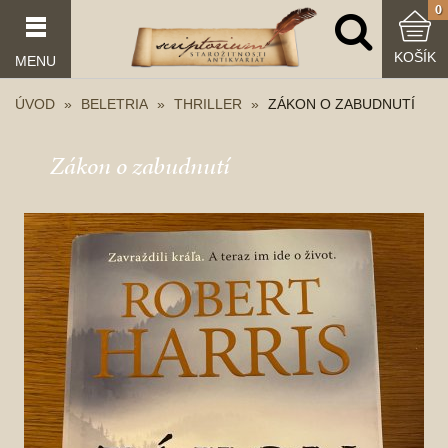
0
KOŠÍK
MENU
ÚVOD
BELETRIA
THRILLER
ZÁKON O ZABUDNUTÍ
Zákon o zabudnutí