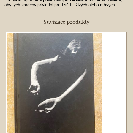
aby tých zradcov priviedol pred súd – živých alebo mŕtvych.
Súvisiace produkty