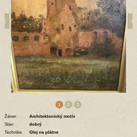
1
2
3
Žáner:
Architektonický motív
Stav:
dobrý
Technika
Olej na plátne