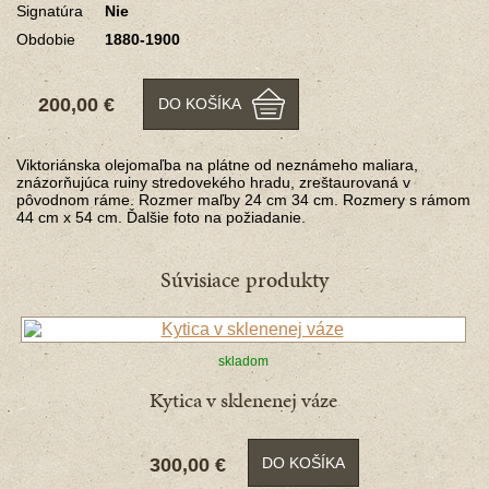
Signatúra
Nie
Obdobie
1880-1900
200,00 €
DO KOŠÍKA
Viktoriánska olejomaľba na plátne od neznámeho maliara,
znázorňujúca ruiny stredovekého hradu, zreštaurovaná v
pôvodnom ráme. Rozmer maľby 24 cm 34 cm. Rozmery s rámom
44 cm x 54 cm. Ďalšie foto na požiadanie.
Súvisiace produkty
skladom
Kytica v sklenenej váze
300,00 €
DO KOŠÍKA